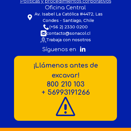
Políticas y procedimientos corporativos
Oficina Central
Av. Isabel La Católica #4472, Las
Condes - Santiago, Chile
(+56 2) 2330 0200
contacto@sonacol.cl
Trabaja con nosotros
Síguenos en
¡Llámenos antes de
excavar!
800 210 103
+ 56993191266