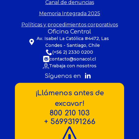
Canal de denuncias
Memoria Integrada 2025
Políticas y procedimientos corporativos
Oficina Central
Av. Isabel La Católica #4472, Las
Condes - Santiago, Chile
(+56 2) 2330 0200
contacto@sonacol.cl
Trabaja con nosotros
Síguenos en
¡Llámenos antes de
excavar!
800 210 103
+ 56993191266